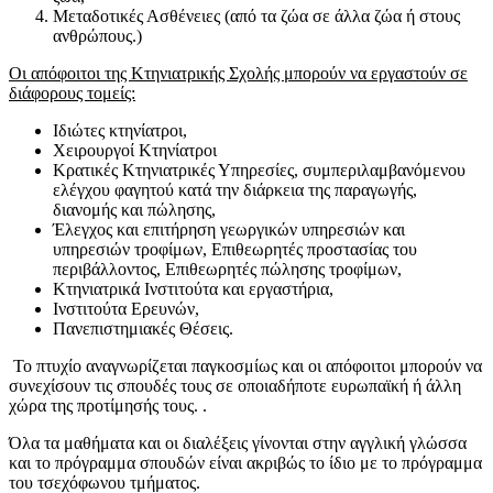
Μεταδοτικές Ασθένειες (από τα ζώα σε άλλα ζώα ή στους
ανθρώπους.)
Οι απόφοιτοι της Κτηνιατρικής Σχολής μπορούν να εργαστούν σε
διάφορους τομείς:
Ιδιώτες κτηνίατροι,
Χειρουργοί Κτηνίατροι
Κρατικές Κτηνιατρικές Υπηρεσίες, συμπεριλαμβανόμενου
ελέγχου φαγητού κατά την διάρκεια της παραγωγής,
διανομής και πώλησης,
Έλεγχος και επιτήρηση γεωργικών υπηρεσιών και
υπηρεσιών τροφίμων, Επιθεωρητές προστασίας του
περιβάλλοντος, Επιθεωρητές πώλησης τροφίμων,
Κτηνιατρικά Ινστιτούτα και εργαστήρια,
Ινστιτούτα Ερευνών,
Πανεπιστημιακές Θέσεις.
Το πτυχίο αναγνωρίζεται παγκοσμίως και οι απόφοιτοι μπορούν να
συνεχίσουν τις σπουδές τους σε οποιαδήποτε ευρωπαϊκή ή άλλη
χώρα της προτίμησής τους. .
Όλα τα μαθήματα και οι διαλέξεις γίνονται στην αγγλική γλώσσα
και το πρόγραμμα σπουδών είναι ακριβώς το ίδιο με το πρόγραμμα
του τσεχόφωνου τμήματος.