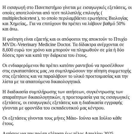
Η εισαγωγή στο Πανεπιστήμιο γίνεται με εισαγωγικές εξετάσεις, οι
οποίες αποτελούνται από τεστ πολλαπλής επιλογής (
multiplechoicetest ), το οποίο περιλαμβάενει ερωτήσεις Βιολογίας
και Χημείας,. Για να επιτύχουν θα πρέπει να λάβουν βαθμό 50%
και άνω.
Η φοίτηση είναι εξαετής και οι απόφοιτοι της αποκτούν το Πτυχίο
MVDr.-Veterinary Medicine Doctor. Τα δίδακτρα ανέρχονται σε
8,600 ευρώ τον χρόνο και μπορούν να πληρωθούν σε μία ή δύο
δόσεις πριν και κατά την διάρκεια του έτους.
Οι ενδιαφερόμενοι θα πρέπει κατόπιν ραντεβού να προσέλθουν
στις εγκαταστάσεις μας ,να συμπληρώσουν την αίτηση συμμετοχής
στις εξετάσεις και να παραλάβουν το υλικό προετοιμασίας και την
λίστα με τα απαιτούμενα δικαιολογητικά.
Η διαδικασία συμπλήρωσης των αιτήσεων, συγκέντρωσης των
απαραίτητων δικαιολογητικών, η προετοιμασία για τις εισαγωγικές
εξετάσεις, οι εισαγωγικές εξετάσεις και η διαδικασία εγγραφής
γίνονται με φροντίδα του εκπαιδευτικού μας κέντρου.
Οι εξετάσεις γίνονται τους μήνες Μάιο- Ιούνιο και Ιούλιο κάθε
έτους.
Αιτήσεις για την πρώτη εξέταση έως τέλος Απριλίου 2025.