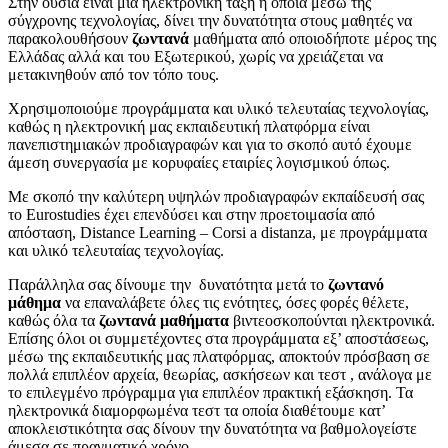
Στην ουσία είναι μια ηλεκτρονική τάξη η οποία μέσω της
σύγχρονης τεχνολογίας, δίνει την δυνατότητα στους μαθητές να
παρακολουθήσουν
ζωντανά
μαθήματα από οποιοδήποτε μέρος της
Ελλάδας αλλά και του Εξωτερικού, χωρίς να χρειάζεται να
μετακινηθούν από τον τόπο τους.
Χρησιμοποιούμε προγράμματα και υλικό τελευταίας τεχνολογίας,
καθώς η ηλεκτρονική μας εκπαιδευτική πλατφόρμα είναι
πανεπιστημιακών προδιαγραφών και για το σκοπό αυτό έχουμε
άμεση συνεργασία με κορυφαίες εταιρίες λογισμικού όπως.
Με σκοπό την καλύτερη υψηλών προδιαγραφών εκπαίδευσή σας
το Eurostudies έχει επενδύσει και στην προετοιμασία από
απόσταση, Distance Learning – Corsi a distanza, με προγράμματα
και υλικό τελευταίας τεχνολογίας.
Παράλληλα σας δίνουμε την δυνατότητα μετά το
ζωντανό
μάθημα
να επαναλάβετε όλες τις ενότητες, όσες φορές θέλετε,
καθώς όλα τα
ζωντανά μαθήματα
βιντεοσκοπούνται ηλεκτρονικά.
Επίσης όλοι οι συμμετέχοντες στα προγράμματα εξ’ αποστάσεως,
μέσω της εκπαιδευτικής μας πλατφόρμας, αποκτούν πρόσβαση σε
πολλά επιπλέον αρχεία, θεωρίας, ασκήσεων και τεστ , ανάλογα με
το επιλεγμένο πρόγραμμα για επιπλέον πρακτική εξάσκηση. Τα
ηλεκτρονικά διαμορφωμένα τεστ τα οποία διαθέτουμε κατ’
αποκλειστικότητα σας δίνουν την δυνατότητα να βαθμολογείστε
άμεσα σε πραγματικό χρόνο.