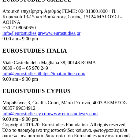
Ατομική επιχείρηση. Αριθμός ΓΕΜΗ: 004313001000 - Π.
Κυριακού 13-15 και Βασιλίσσης Σοφίας, 15124 ΜΑΡΟΥΣΙ -
ΑΘΗΝΑ
+30 2108050650
info@eurostudies.gr
www.eurostudies.gr
9.00 am - 9.00 pm
EUROSTUDIES ITALIA
Viale Castello della Magliana 38, 00148 ROMA
0039 - 06 – 65 970 249
info@eurostudies.it
https://imat-online.com/
9.00 am - 9.00 pm
EUROSTUDIES CYPRUS
Μαραθώνος 3, Gnaftis Court, Μέσα Γειτονιά, 4003 ΛΕΜΕΣΟΣ
00357 99634912
info@eurostudiescy.com
www.eurostudiescy.com
9.00 am - 9.00 pm
Copyright 2019-20: Eurostudies Foundation. All rights reserved.
Όλο το περιεχόμενο της ιστοσελίδας κείμενα, φωτογραφίες κλπ
αποτελεί πνευματική ιδιοκτησία του Eurostudies και διέπεται από