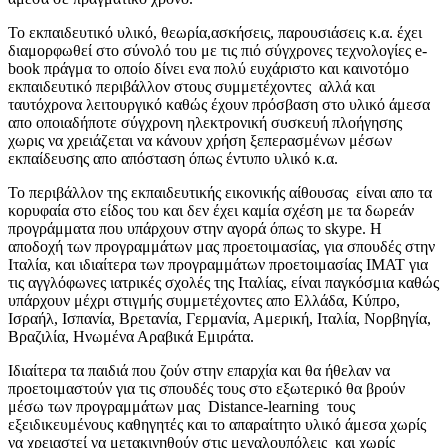
Το εκπαιδευτικό υλικό, θεωρία,ασκήσεις, παρουσιάσεις κ.α. έχει
διαμορφωθεί στο σύνολό του με τις πιό σύγχρονες τεχνολογίες e-
book πράγμα το οποίο δίνει ενα πολύ ευχάριστο και καινοτόμο
εκπαιδευτικό περιβάλλον στους συμμετέχοντες αλλά και
ταυτόχρονα λειτουργικό καθώς έχουν πρόσβαση στο υλικό άμεσα
απο οποιαδήποτε σύγχρονη ηλεκτρονική συσκευή πλοήγησης
χωρις να χρειάζεται να κάνουν χρήση ξεπερασμένων μέσων
εκπαίδευσης απο απόσταση όπως έντυπο υλικό κ.α.
Το περιβάλλον της εκπαιδευτικής εικονικής αίθουσας είναι απο τα
κορυφαία στο είδος του και δεν έχει καμία σχέση με τα δωρεάν
προγράμματα που υπάρχουν στην αγορά όπως το skype. Η
αποδοχή των προγραμμάτων μας προετοιμασίας, για σπουδές στην
Ιταλία, και ιδιαίτερα των προγραμμάτων προετοιμασίας ΙΜΑΤ για
τις αγγλόφωνες ιατρικές σχολές της Ιταλίας, είναι παγκόσμια καθώς
υπάρχουν μέχρι στιγμής συμμετέχοντες απο Ελλάδα, Κύπρο,
Ισραήλ, Ισπανία, Βρετανία, Γερμανία, Αμερική, Ιταλία, Νορβηγία,
Βραζιλία, Ηνωμένα Αραβικά Εμιράτα.
Ιδιαίτερα τα παιδιά που ζούν στην επαρχία και θα ήθελαν να
προετοιμαστούν για τις σπουδές τους στο εξωτερικό θα βρούν
μέσω των προγραμμάτων μας Distance-learning τους
εξειδικευμένους καθηγητές και το απαραίτητο υλικό άμεσα χωρίς
να χρειαστεί να μετακινηθούν στις μεγαλουπόλεις και χωρίς