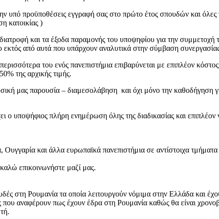
ην υπό προϋποθέσεις εγγραφή σας στο πρώτο έτος σπουδών και όλες τ
η κατοικίας )
διατροφή και τα έξοδα παραμονής του υποψηφίου για την συμμετοχή τ
λλο εκτός από αυτά που υπάρχουν αναλυτικά στην σύμβαση συνεργασία
ε περισσότερα του ενός πανεπιστήμια επιβαρύνεται με επιπλέον κόστ
0% της αρχικής τιμής.
 φυσική μας παρουσία – διαμεσολάβηση και όχι μόνο την καθοδήγηση 
χει ο υποψήφιος πλήρη ενημέρωση όλης της διαδικασίας και επιπλέον
, Ουγγαρία και άλλα ευρωπαϊκά πανεπιστήμια σε αντίστοιχα τμήμα
ακαλώ επικοινωνήστε μαζί μας.
ουδές στη Ρουμανία τα οποία λειτουργούν νόμιμα στην Ελλάδα και έχ
ες που αναφέρουν πως έχουν έδρα στη Ρουμανία καθώς θα είναι χρονο
ωτή.