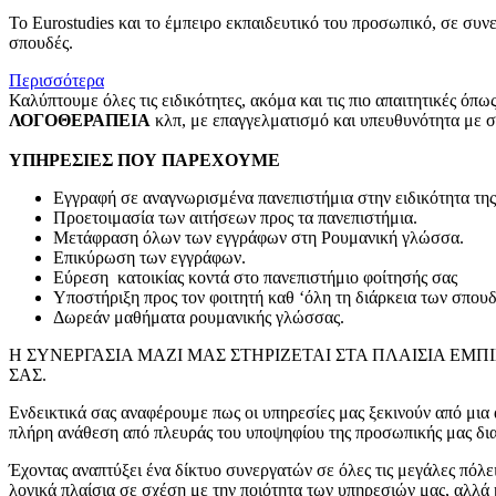
To Eurostudies και το έμπειρο εκπαιδευτικό του προσωπικό, σε συ
σπουδές.
Περισσότερα
Καλύπτουμε όλες τις ειδικότητες, ακόμα και τις πιο απαιτητικές όπω
ΛΟΓΟΘΕΡΑΠΕΙΑ
κλπ, με επαγγελματισμό και υπευθυνότητα με στ
ΥΠΗΡΕΣΙΕΣ ΠΟΥ ΠΑΡΕΧΟΥΜΕ
Εγγραφή σε αναγνωρισμένα πανεπιστήμια στην ειδικότητα της
Προετοιμασία των αιτήσεων προς τα πανεπιστήμια.
Μετάφραση όλων των εγγράφων στη Ρουμανική γλώσσα.
Επικύρωση των εγγράφων.
Εύρεση κατοικίας κοντά στο πανεπιστήμιο φοίτησής σας
Υποστήριξη προς τον φοιτητή καθ ‘όλη τη διάρκεια των σπουδ
Δωρεάν μαθήματα ρουμανικής γλώσσας.
Η ΣΥΝΕΡΓΑΣΙΑ ΜΑΖΙ ΜΑΣ ΣΤΗΡΙΖΕΤΑΙ ΣΤΑ ΠΛΑΙΣΙΑ Ε
ΣΑΣ.
Ενδεικτικά σας αναφέρουμε πως οι υπηρεσίες μας ξεκινούν από μια 
πλήρη ανάθεση από πλευράς του υποψηφίου της προσωπικής μας διαμ
Έχοντας αναπτύξει ένα δίκτυο συνεργατών σε όλες τις μεγάλες πόλει
λογικά πλαίσια σε σχέση με την ποιότητα των υπηρεσιών μας, αλλά 