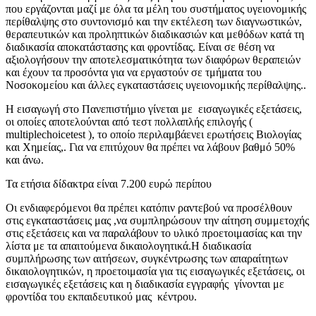
που εργάζονται μαζί με όλα τα μέλη του συστήματος υγειονομικής
περίθαλψης στο συντονισμό και την εκτέλεση των διαγνωστικών,
θεραπευτικών και προληπτικών διαδικασιών και μεθόδων κατά τη
διαδικασία αποκατάστασης και φροντίδας. Είναι σε θέση να
αξιολογήσουν την αποτελεσματικότητα των διαφόρων θεραπειών
και έχουν τα προσόντα για να εργαστούν σε τμήματα του
Νοσοκομείου και άλλες εγκαταστάσεις υγειονομικής περίθαλψης..
Η εισαγωγή στο Πανεπιστήμιο γίνεται με εισαγωγικές εξετάσεις,
οι οποίες αποτελούνται από τεστ πολλαπλής επιλογής (
multiplechoicetest ), το οποίο περιλαμβάενει ερωτήσεις Βιολογίας
και Χημείας,. Για να επιτύχουν θα πρέπει να λάβουν βαθμό 50%
και άνω.
Τα ετήσια δίδακτρα είναι 7.200 ευρώ περίπου
Οι ενδιαφερόμενοι θα πρέπει κατόπιν ραντεβού να προσέλθουν
στις εγκαταστάσεις μας ,να συμπληρώσουν την αίτηση συμμετοχής
στις εξετάσεις και να παραλάβουν το υλικό προετοιμασίας και την
λίστα με τα απαιτούμενα δικαιολογητικά.Η διαδικασία
συμπλήρωσης των αιτήσεων, συγκέντρωσης των απαραίτητων
δικαιολογητικών, η προετοιμασία για τις εισαγωγικές εξετάσεις, οι
εισαγωγικές εξετάσεις και η διαδικασία εγγραφής γίνονται με
φροντίδα του εκπαιδευτικού μας κέντρου.