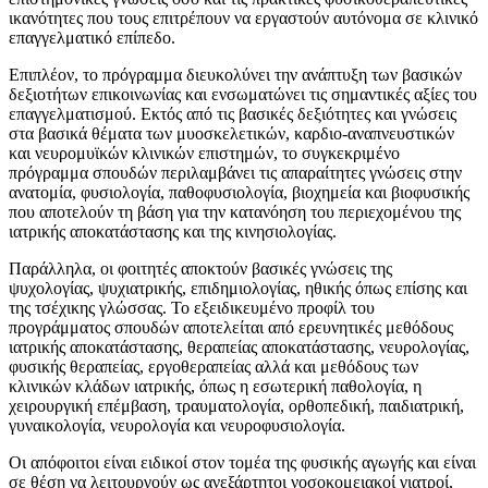
ικανότητες που τους επιτρέπουν να εργαστούν αυτόνομα σε κλινικό
επαγγελματικό επίπεδο.
Επιπλέον, το πρόγραμμα διευκολύνει την ανάπτυξη των βασικών
δεξιοτήτων επικοινωνίας και ενσωματώνει τις σημαντικές αξίες του
επαγγελματισμού. Εκτός από τις βασικές δεξιότητες και γνώσεις
στα βασικά θέματα των μυοσκελετικών, καρδιο-αναπνευστικών
και νευρομυϊκών κλινικών επιστημών, το συγκεκριμένο
πρόγραμμα σπουδών περιλαμβάνει τις απαραίτητες γνώσεις στην
ανατομία, φυσιολογία, παθοφυσιολογία, βιοχημεία και βιοφυσικής
που αποτελούν τη βάση για την κατανόηση του περιεχομένου της
ιατρικής αποκατάστασης και της κινησιολογίας.
Παράλληλα, οι φοιτητές αποκτούν βασικές γνώσεις της
ψυχολογίας, ψυχιατρικής, επιδημιολογίας, ηθικής όπως επίσης και
της τσέχικης γλώσσας. Το εξειδικευμένο προφίλ του
προγράμματος σπουδών αποτελείται από ερευνητικές μεθόδους
ιατρικής αποκατάστασης, θεραπείας αποκατάστασης, νευρολογίας,
φυσικής θεραπείας, εργοθεραπείας αλλά και μεθόδους των
κλινικών κλάδων ιατρικής, όπως η εσωτερική παθολογία, η
χειρουργική επέμβαση, τραυματολογία, ορθοπεδική, παιδιατρική,
γυναικολογία, νευρολογία και νευροφυσιολογία.
Οι απόφοιτοι είναι ειδικοί στον τομέα της φυσικής αγωγής και είναι
σε θέση να λειτουργούν ως ανεξάρτητοι νοσοκομειακοί γιατροί,